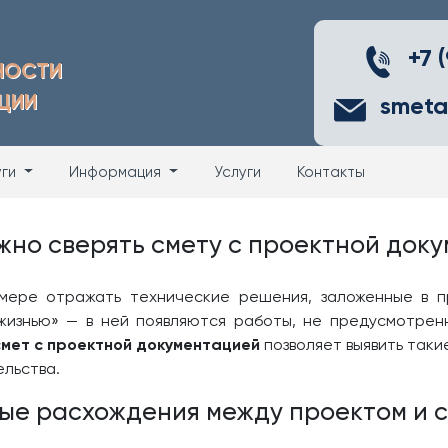
+7 
НОСТИ
ЦИИ
smeta
уги
Информация
Услуги
Контакты
жно сверять смету с проектной док
мере отражать технические решения, заложенные в п
жизнью» — в ней появляются работы, не предусмотрен
мет с проектной документацией
позволяет выявить так
ельства.
ые расхождения между проектом и 