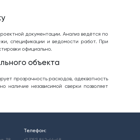
ку
роектной документации. Анализ ведётся по
ежи, спецификации и ведомости работ. При
ктировки официально.
ельного объекта
рует прозрачность расходов, адекватность
но наличие независимой сверки позволяет
Телефон:
ва, 38
+7 (951) 842-44-48